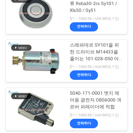
문
류 Rxba30-2rs Sy101 /
Xls50 / Sy51
을
148
$1 – 1000.00 / Unit MOQ:1 단위/단위 Negociate
요
연락하다
커터 플로터 부분
구
스레파데르 SY101을 위
하
한 드라이브 M14433을
줄이는 101-028-050 아
세
메텍 피트만 자동차 W/
$1 – 1000.00 / Unit MOQ:1 단위/단위 Negociate
휠
요
연락하다
87
5040-171-0001 엣지 제
사
벡터 7000
어용 광전자 OBS6000 게
이
르버 퍼레이더에 적합
$1 – 1000.00 / Unit MOQ:1 단위/단위 Negociate
트
연락하다
맵