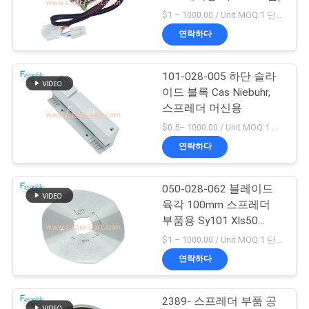
$1 – 1000.00 / Unit MOQ:1 단위/단위 Negociate
연
연락하다
10
락
101-028-005 하단 슬라
주
커터 플로터 머신
이드 블록 Cas Niebuhr,
세
스프레더 머신용
$0.5– 1000.00 / Unit MOQ:1 단위/단위 Negociate
요
연락하다
뉴
050-028-062 블레이드
191
육각 100mm 스프레더
스
부품용 Sy101 Xls50
GT5250
Sy51
$1 – 1000.00 / Unit MOQ:1 단위/단위 Negociate
인
연락하다
용
2389- 스프레더 부품 공