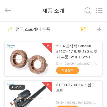
-
2026
DONGGUAN
제품 소개
FAVORABLE
AUTOMATION
EQUIPMENT
CO.,LTD.
집
All
156
Rights
중국 스프레더 부품
Reserved.
커터 부품
제
HOT
2584 연삭석 Falscon
품
541C1-17 입도 180 살포
기 부품 SY101 SY51
$1 – 1000.00 / Unit MOQ:1 단위/단위 Negociate
우
지금 문의
271
리
HOT
5130-037-0034 스핀드
에
커터 GT7250
모터
대
$0.5– 1000.00 / Unit MOQ:1 단위/단위 Negociate