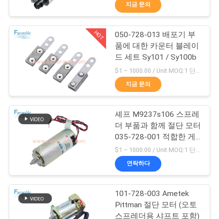
하
지금 문의
여
HOT
050-728-013 배포기 부
158
품에 대한 카운터 블레이
공
드 세트 Sy101 / Sy100b
커터 GTXL
장
$1 – 1000.00 / Unit MOQ:1 단위/단위 Negociate
지금 문의
여
행
셰프 M9237s106 스프레
더 부품과 함께 절단 모터
035-728-001 적합한 게
품
213
르버 스프레더
$1 – 1000.00 / Unit MOQ:1 단위/단위 Negociate
질
연락하다
커터 Xlc7000
관
101-728-003 Ametek
리
Pittman 절단 모터 (오토
스프레더용 샤프트 포함)