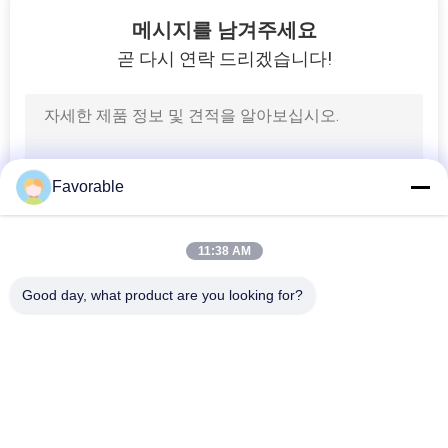
294
메시지를 남겨주세요
곧 다시 연락 드리겠습니다!
절단 기계 부품
Favorable
37
11:38 AM
헐머 컷러 부품
Good day, what product are you looking for?
모든
커터 부품
커터 GT7250
45