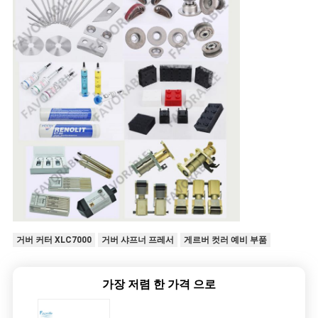
거버 커터 XLC7000
거버 샤프너 프레서
게르버 컷러 예비 부품
가장 저렴 한 가격 으로