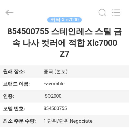
-
2026
DONGGUAN
FAVORABLE
AUTOMATION
커터 Xlc7000
EQUIPMENT
CO.,LTD.
854500755 스테인레스 스틸 금
집
All
Rights
Reserved.
속 나사 컷러에 적합 Xlc7000
제
Z7
품
원래 장소:
중국 (본토)
우
Favorable
브랜드 이름:
리
ISO2000
인증:
에
854500755
모델 번호:
대
최소 주문 수량:
1 단위/단위 Negociate