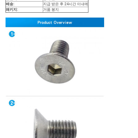
문
배송:
지급 받은 후 24시간 이내에
패키지:
거품 봉지
을
요
구
하
세
요
사
이
트
맵