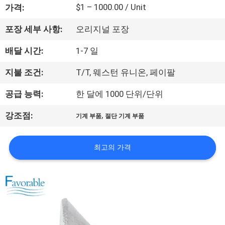
하
$1 – 1000.00 / Unit
가격:
여
포장 세부 사항:
오리지널 포장
배달 시간:
1-7 일
공
장
지불 조건:
T/T, 웨스턴 유니온, 페이팔
여
공급 능력:
한 달에 1000 단위/단위
행
,
강조점:
기계 부품
절단 기계 부품
품
최고의 가격
질
관
리