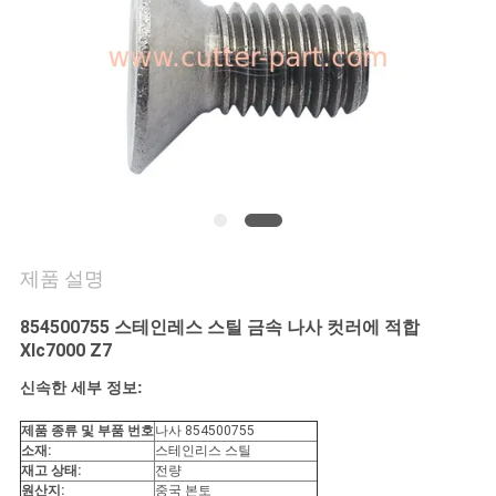
연
락
주
세
요
제품 설명
뉴
854500755 스테인레스 스틸 금속 나사 컷러에 적합
스
Xlc7000 Z7
신속한 세부 정보
:
인
제품 종류 및 부품 번호
나사 854500755
소재:
스테인리스 스틸
용
재고 상태:
전량
원산지:
중국 본토