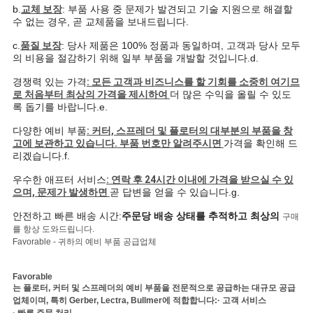
b.
교체 보장
: 부품 사용 중 문제가 발견되고 기술 지원으로 해결할
수 없는 경우,
곧 교체품을 보내드립니다.
PRIVACY
c.
품질 보장
: 당사 제품은 100% 정품과 동일하며, 고객과 당사 모두
의 비용을 절감하기 위해 일부 부품을 개발할 것입니다.
d.
POLICY
경쟁력 있는 가격
: 모든 고객과 비즈니스를 할 기회를 소중히 여기므
로 처음부터 최상의 가격을 제시하여
더 많은 수익을 올릴 수 있도
록 돕기를 바랍니다.
e.
다양한 예비 부품
: 커터, 스프레더 및 플로터의 대부분의 부품을 창
고에 보관하고 있습니다. 부품 번호만 알려주시면
가격을 확인해 드
리겠습니다.
f.
우수한 애프터 서비스
: 연락 후 24시간 이내에 가격을 받으실 수 있
으며, 문제가 발생하면
곧 답변을 얻을 수 있습니다.
g.
안전하고 빠른 배송 시간:
주문당 배송 상태를 추적하고 최상의
구매
를 항상 도와드립니다.
Favorable - 귀하의 예비 부품 공급업체
Favorable
는 플로터, 커터 및 스프레더의 예비 부품을 전문적으로 공급하는 대규모 공급
업체이며, 특히 Gerber, Lectra, Bullmer에 적합합니다:
· 고객 서비스