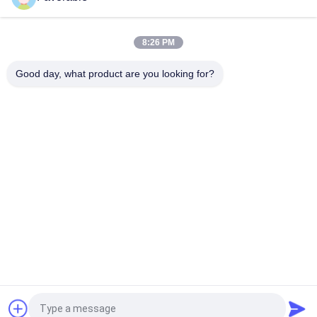
90565000 벨트 클램프 CAP 모바일 자동 커터 XLC7000 / Z7에 적
합
8:26 PM
Wendon W40-3-104 로터 슬라이프링 자동 절단기 XCL7000 부품
346342204
Good day, what product are you looking for?
모든
커터 부품
커터 GT7250
커터 GTXL
커터 Xlc7000
커터 플로터 머신
GT5250
커터 플로터 부분
벡터 7000
견적 요청