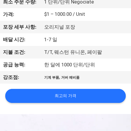
하
최소 주문 수량:
1 단위/단위 Negociate
여
$1 – 1000.00 / Unit
가격:
포장 세부 사항:
오리지널 포장
공
배달 시간:
1-7 일
장
지불 조건:
T/T, 웨스턴 유니온, 페이팔
여
공급 능력:
한 달에 1000 단위/단위
행
,
강조점:
기계 부품
거버 예비품
품
최고의 가격
질
관
리