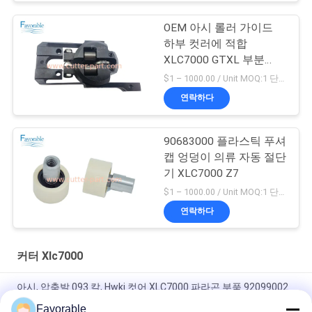
OEM 아시 롤러 가이드
하부 컷러에 적합
XLC7000 GTXL 부분
94065000
$1 – 1000.00 / Unit MOQ:1 단위/단위 Negociate
연락하다
90683000 플라스틱 푸셔
캡 엉덩이 의류 자동 절단
기 XLC7000 Z7
$1 – 1000.00 / Unit MOQ:1 단위/단위 Negociate
연락하다
커터 Xlc7000
아시, 압축발.093 칼, Hwki 컷어 XLC7000 파라곤 부품 92099002
Favorable