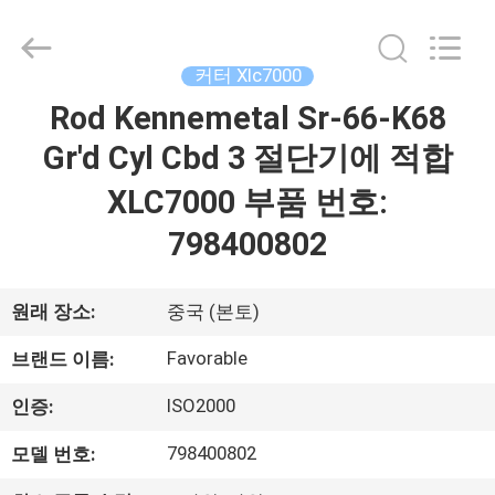
-
2026
DONGGUAN
FAVORABLE
AUTOMATION
커터 Xlc7000
EQUIPMENT
CO.,LTD.
Rod Kennemetal Sr-66-K68
집
All
Rights
Reserved.
Gr'd Cyl Cbd 3 절단기에 적합
제
XLC7000 부품 번호:
품
798400802
우
원래 장소:
중국 (본토)
리
Favorable
브랜드 이름:
에
ISO2000
인증:
대
798400802
모델 번호: