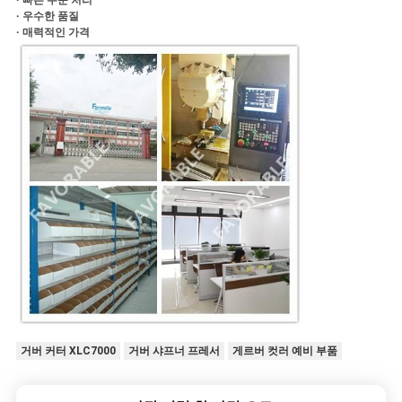
· 빠른 주문 처리
· 우수한 품질
· 매력적인 가격
거버 커터 XLC7000
거버 샤프너 프레서
게르버 컷러 예비 부품