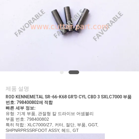
연
락
주
세
요
뉴
제품 설명
스
ROD KENNEMETAL SR-66-K68 GR'D CYL CBD 3 S
XLC7000 부품
번호: 798400802에 적합
빠른 세부 정보:
유형: 기계 부품, 관절형 칼 드라이브 어셈블리
인
부품 번호: 798400802
특히 적합:
: XLC7000/Z7, 커터, 절단, 부품, GGT,
용
SHPNRPRSSRFOOT ASSY, 헤드, GT