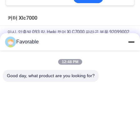
커터 Xlc7000
아시, 압축발.093 칼, Hwki 컷어 XLC7000 파라곤 부품 92099002
Favorable
90565000 벨트 클램프 CAP 모바일 자동 커터 XLC7000 / Z7에 적
합
12:48 PM
Wendon W40-3-104 로터 슬라이프링 자동 절단기 XCL7000 부품
346342204
Good day, what product are you looking for?
모든
커터 부품
커터 GT7250
커터 GTXL
커터 Xlc7000