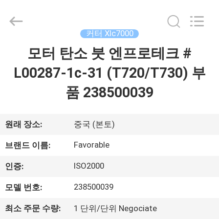
-
2026
DONGGUAN
FAVORABLE
AUTOMATION
커터 Xlc7000
EQUIPMENT
CO.,LTD.
모터 탄소 붓 엔프로테크 #
집
All
Rights
Reserved.
L00287-1c-31 (T720/T730) 부
제
품 238500039
품
원래 장소:
중국 (본토)
우
Favorable
브랜드 이름:
리
ISO2000
인증:
에
238500039
모델 번호:
대
최소 주문 수량:
1 단위/단위 Negociate