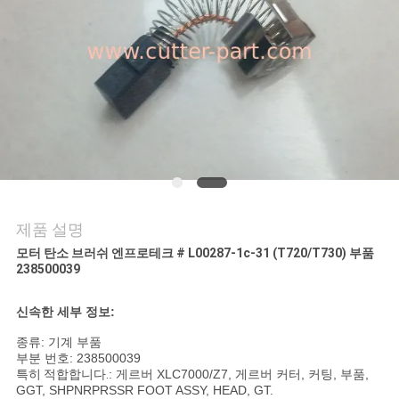
연
락
주
세
요
제품 설명
뉴
모터 탄소 브러쉬 엔프로테크 # L00287-1c-31 (T720/T730) 부품
238500039
스
신속한 세부 정보
:
인
종류: 기계 부품
부분 번호: 238500039
용
특히 적합합니다.
: 게르버 XLC7000/Z7, 게르버 커터, 커팅, 부품,
GGT, SHPNRPRSSR FOOT ASSY, HEAD, GT.