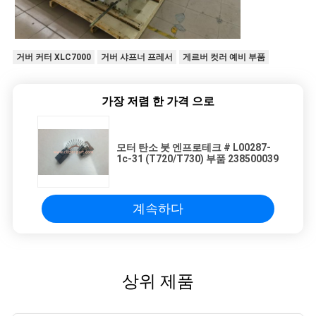
거버 커터 XLC7000
거버 샤프너 프레서
게르버 컷러 예비 부품
가장 저렴 한 가격 으로
모터 탄소 붓 엔프로테크 # L00287-
1c-31 (T720/T730) 부품 238500039
계속하다
상위 제품