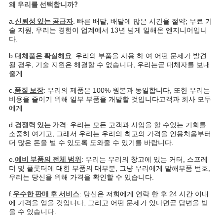
왜 우리를 선택합니까?
a.
신뢰성 있는 공급자
. 빠른 배달, 배달에 많은 시간을 절약; 무료 기
PRIVACY
술 지원, 우리는 경험
이 업계에서 13년 넘게 일해온 엔지니어입니
다.
POLICY
b.
대체품은 확실해요
: 우리의 부품을 사용 하 여 어떤 문제가 발견
될 경우, 기술 지원은 해결할 수 없습니다, 우리는
곧 대체자를 보내
줄게
c.
품질 보장
: 우리의 제품은 100% 원본과 동일합니다, 또한 우리는
비용을 줄이기 위해 일부 부품을 개발할 것입니다
고객과 회사 모두
에게
d.
경쟁력 있는 가격
: 우리는 모든 고객과 사업을 할 수있는 기회를
소중히 여기고, 그래서 우리는 우리의 최고의 가격을 인용
처음부터
더 많은 돈을 벌 수 있도록 도와줄 수 있기를 바랍니다.
e.
예비 부품의 전체 범위
: 우리는 우리의 창고에 있는 커터, 스프레
더 및 플롯터에 대한 부품의 대부분, 그냥 우리에게 말해
부품 번호,
우리는 당신을 위해 가격을 확인할 수 있습니다.
f.
우수한 판매 후 서비스
: 당신은 저희에게 연락 한 후 24 시간 이내
에 가격을 얻을 것입니다, 그리고 어떤 문제가 있다면
곧 답변을 받
을 수 있습니다.