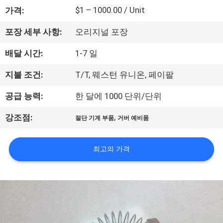
하
$1 – 1000.00 / Unit
가격:
여
포장 세부 사항:
오리지널 포장
공
배달 시간:
1-7 일
장
지불 조건:
T/T, 웨스턴 유니온, 페이팔
여
공급 능력:
한 달에 1000 단위/단위
행
,
강조점:
절단 기계 부품
거버 예비품
품
최고의 가격
질
관
리