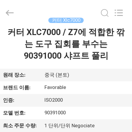
-
2026
DONGGUAN
FAVORABLE
AUTOMATION
커터 Xlc7000
EQUIPMENT
CO.,LTD.
커터 XLC7000 / Z7에 적합한 깎
집
All
Rights
Reserved.
는 도구 집회를 부수는
제
90391000 샤프트 풀리
품
원래 장소:
중국 (본토)
우
Favorable
브랜드 이름:
리
ISO2000
인증:
에
90391000
모델 번호:
대
최소 주문 수량:
1 단위/단위 Negociate