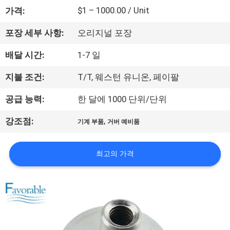
하
$1 – 1000.00 / Unit
가격:
여
포장 세부 사항:
오리지널 포장
공
배달 시간:
1-7 일
장
지불 조건:
T/T, 웨스턴 유니온, 페이팔
여
공급 능력:
한 달에 1000 단위/단위
행
,
강조점:
기계 부품
거버 예비품
품
최고의 가격
질
관
리