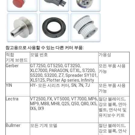
참고용으로 사용할 수 있는 다른 커터 부품:
적합
모델 번호
가용성
기계 브랜드
Gerber
GT7250, GT5250, GT3250,
모든 부품 사용
XLC7000, PARAGON, GTXL, S7200,
가능
S5200, S3200, Z7, Spreader SY101,
XLS125, Plotter Ap series, Infinity
YIN
HY- 모든 시리즈 커터, 5N, 7N, 7J
모든 부품 사용
가능
Lectra
VT2500, FX, VT5000, VT7000, MP6,
절단 블레이드,
MP9, M88, MH8, Q25, Q50, Q80, IX5,
강모 블록, 연마
IX6, IX9
벨트, 연삭석 및
유지보수 키트
Bullmer
모든 기계 모델
절단 블레이드,
강모 블록, 연삭