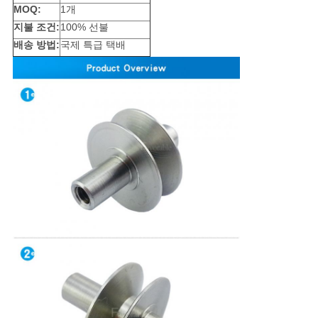
문
MOQ:
1개
지불 조건:
100% 선불
을
배송 방법:
국제 특급 택배
요
구
하
세
요
사
이
트
맵