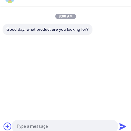
90565000 벨트 클램프 CAP 모바일 자동 커터 XLC7000 / Z7에 적
합
8:00 AM
Wendon W40-3-104 로터 슬라이프링 자동 절단기 XCL7000 부품
346342204
Good day, what product are you looking for?
모든
커터 부품
커터 GT7250
커터 GTXL
커터 Xlc7000
커터 플로터 머신
GT5250
커터 플로터 부분
벡터 7000
견적 요청