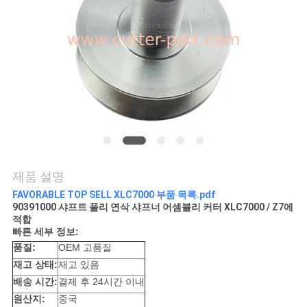
연
락
주
세
요
제품 설명
뉴
FAVORABLE TOP SELL XLC7000 부품 목록.pdf
90391000 샤프트 풀리 연삭 샤프너 어셈블리 커터 XLC7000 / Z7에
스
적합
빠른 세부 정보:
품질:
OEM 고품질
인
재고 상태:
재고 있음
배송 시간:
결제 후 24시간 이내
용
원산지:
중국