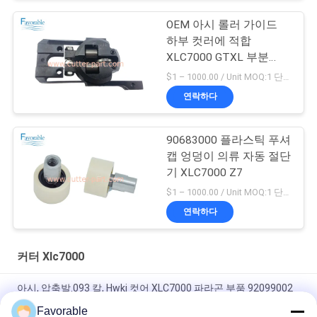
OEM 아시 롤러 가이드
하부 컷러에 적합
XLC7000 GTXL 부분
94065000
$1 – 1000.00 / Unit MOQ:1 단위/단위 Negociate
연락하다
90683000 플라스틱 푸셔
캡 엉덩이 의류 자동 절단
기 XLC7000 Z7
$1 – 1000.00 / Unit MOQ:1 단위/단위 Negociate
연락하다
커터 Xlc7000
아시, 압축발.093 칼, Hwki 컷어 XLC7000 파라곤 부품 92099002
Favorable