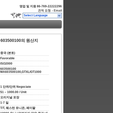
영업 및 지원
86-769-22222296
견적 요청
-
Email
Select Language
l 603500100의 원산지
중국 (본토)
Favorable
ISO2000
603500100 
MA603500100,GTXL/GT1000
1 단위/단위 Negociate
$1 – 1000.00 / Unit
오리지널 포장
1-7 일
T/T, 웨스턴 유니온, 페이팔