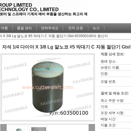
OUP LIMITED
CHNOLOGY CO., LIMITED
플로터 및 스프레더 기계의 예비 부품을 생산하는 최고의 제
 여행
품질 관리
연락주세요
견적 요청
뉴스
 X 3/8 Lg 알노코 #5 막대기 C 자동 절단기 Gtxl 603500100의 원산지
자석 1/4 다이아 X 3/8 Lg 알노코 #5 막대기 C 자동 절단기 Gtx
제품 상세 정보:
원래 장소:
브랜드 이름:
인증:
모델 번호:
결제 및 배송 조건:
최소 주문 수량:
가격:
포장 세부 사항:
배달 시간:
지불 조건: