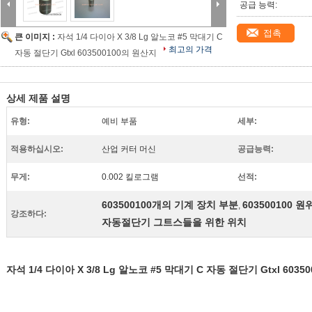
공급 능력:
접촉
큰 이미지 :
자석 1/4 다이아 X 3/8 Lg 알노코 #5 막대기 C
최고의 가격
자동 절단기 Gtxl 603500100의 원산지
상세 제품 설명
유형:
예비 부품
세부:
적용하십시오:
산업 커터 머신
공급능력:
무게:
0.002 킬로그램
선적:
603500100개의 기계 장치 부분
603500100 원
,
강조하다:
자동절단기 그트스들을 위한 위치
자석 1/4 다이아 X 3/8 Lg 알노코 #5 막대기 C 자동 절단기 Gtxl 603