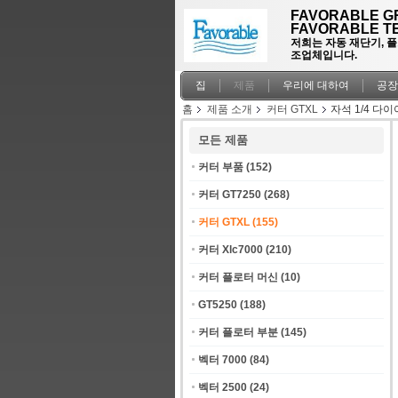
FAVORABLE GR
FAVORABLE TE
저희는 자동 재단기, 
조업체입니다.
집
제품
우리에 대하여
공장
홈
제품 소개
커터 GTXL
자석 1/4 다이아
모든 제품
커터 부품
(152)
커터 GT7250
(268)
커터 GTXL
(155)
커터 Xlc7000
(210)
커터 플로터 머신
(10)
GT5250
(188)
커터 플로터 부분
(145)
벡터 7000
(84)
벡터 2500
(24)