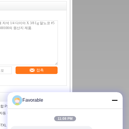
접촉
Favorable
합 Px 엘리베이터 캐리 아시
버 자동 절단기 GTXL용 선도기 및 압축기
11:08 PM
L 586500067 KIT BELT W/ SPG (공