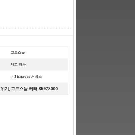
그트스들
재고 있음
int'l Express 서비스
 위기
그트스들 커터 85978000
,