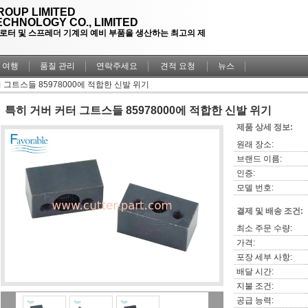
OUP LIMITED
CHNOLOGY CO., LIMITED
플로터 및 스프레더 기계의 예비 부품을 생산하는 최고의 제
 여행
품질 관리
연락주세요
견적 요청
뉴스
 그트스들 85978000에 적합한 신발 위기
특히 거버 커터 그트스들 85978000에 적합한 신발 위기
제품 상세 정보:
원래 장소:
브랜드 이름:
인증:
모델 번호:
결제 및 배송 조건:
최소 주문 수량:
가격:
포장 세부 사항:
배달 시간:
지불 조건:
공급 능력: