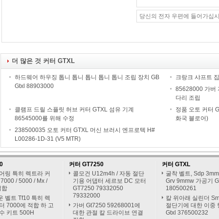
더 많은 것 커터 GTXL
하드웨어 하우징 톱니 톱니 톱니 톱니 톱니 조립 장치 GB
크랑크 샤프트 집
Gtxl 88903000
85628000 가
다리 조립
클램프 드릴 스플릿 허브 커터 GTXL 섬유 기계
정품 오토 커터 GTX
86545000를 위해 수정
화국 블로어)
238500035 오토 커터 GTXL 머신 브러시 엔프로텍 H#
L00286-1D-31 (V5 MTR)
0
커터 GT7250
커터 GTXL
어링 특히 렉트라 커
콜모건 U12m4h / 자동 절단
굴착 벨트, Sdp 3mm 
000 / 5000 / Mx /
기용 어댑터 세르보 DC 모터
Grv 9mmw 가공기 G
적합
GT7250 79332050
180500261
79332000
 벨트 Tf10 특히 렉
칼 위아래 실린더 Sm
터 7000에 적합 하 고
가버 Gt7250 59268001에
절단기에 대한 이중
수 키트 500H
대한 관절 칼 드라이브 연결
Gtxl 376500232