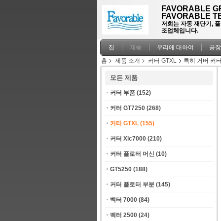
FAVORABLE GR
FAVORABLE TE
저희는 자동 재단기, 
조업체입니다.
집
제품
우리에 대하여
공장
홈
제품 소개
커터 GTXL
특히 거버 커터
모든 제품
커터 부품
(152)
커터 GT7250
(268)
커터 GTXL
(155)
커터 Xlc7000
(210)
커터 플로터 머신
(10)
GT5250
(188)
커터 플로터 부분
(145)
벡터 7000
(84)
벡터 2500
(24)