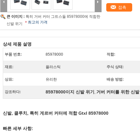
접촉
큰 이미지 :
특히 거버 커터 그트스들 85978000에 적합한
최고의 가격
신발 위기
상세 제품 설명
부품 번호:
85978000
적합:
재료:
플라스틱
주식 상태:
상표:
유리한
배송 방법:
85978000이지 신발 위기
거버 커터를 위한 신발
강조하다:
,
신발, 클루치, 특히 게르버 커터에 적합 Gtxl 85978000
빠른 세부 사항: