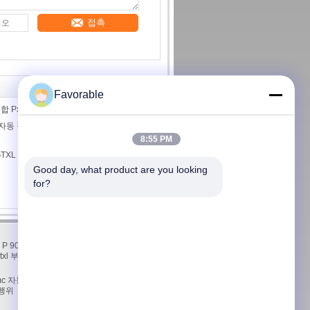
접촉
Favorable
합 Px 엘리베이터 캐리 아시
버 자동 절단기 GTXL용 선도기 및 압축기
8:55 PM
L 586500067 KIT BELT W/ SPG (공
Good day, what product are you looking 
for?
연락주세요
P 90
연락주세요
txl 부품
인용문을 요구하세요
E-Mail
c 자동
사이트맵
 행위
모바일 사이트