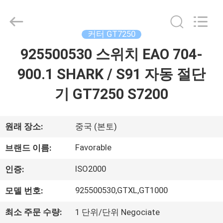
-
2026
DONGGUAN
FAVORABLE
AUTOMATION
커터 GT7250
EQUIPMENT
CO.,LTD.
925500530 스위치 EAO 704-
집
All
Rights
Reserved.
900.1 SHARK / S91 자동 절단
제
기 GT7250 S7200
품
원래 장소:
중국 (본토)
우
Favorable
브랜드 이름:
리
ISO2000
인증:
에
925500530,GTXL,GT1000
모델 번호:
대
최소 주문 수량:
1 단위/단위 Negociate