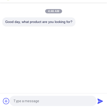
153500557
4:46 AM
465500367 헥스 Nipple Brass FTG Wetherhead 3325X2 가버 커
터 GT7250
Good day, what product are you looking for?
모든
커터 부품
커터 GT7250
커터 GTXL
커터 Xlc7000
커터 플로터 머신
GT5250
커터 플로터 부분
벡터 7000
견적 요청