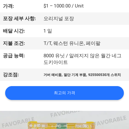
하
$1 – 1000.00 / Unit
가격:
여
포장 세부 사항:
오리지널 포장
공
배달 시간:
1 일
장
지불 조건:
T/T, 웨스턴 유니온, 페이팔
여
공급 능력:
8000 유닛 / 알려지지 않은 월간 네그
도키아이트
행
,
,
강조점:
거버 예비품
절단 기계 부품
925500530개 스위치
품
최고의 가격
질
관
리