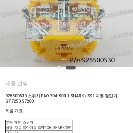
연
락
주
세
요
뉴
제품 설명
스
925500530 스위치 EAO 704-900.1 SHARK / S91 자동 절단기
GT7250 S7200
인
제품 개요:
용
부분 이름: 스위치
설명: 자동 절단기용 SWITCH, SHARK/S91