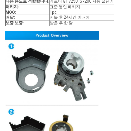
다음 용도로 적합합니다.
게르버 GT7250, S7200 자동 절단기
문
패키지:
표준 봉인 패키지
MOQ:
1pc
을
배달:
지불 후 24시간 이내에
보증 보증:
받은 후 한 달
요
구
하
세
요
사
이
트
맵